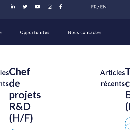
FR
/
EN
e
Opportunités
Nous contacter
Chef
les
Articles
de
nts
récents
projets
R&D
(H/F)