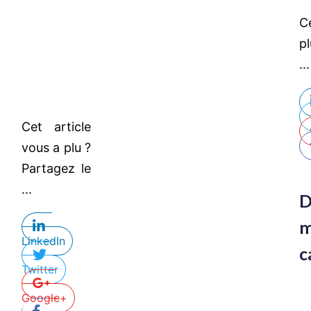
C
p
...
Cet article
vous a plu ?
Partagez le
...
LinkedIn
c
Twitter
Google+