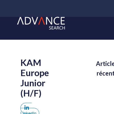
KAM
Articl
Europe
récen
Junior
(H/F)
LinkedIn