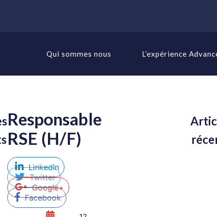
Qui sommes nous
L’expérience Advanc
Responsable
es
Artic
RSE (H/F)
ts
réce
LinkedIn
Twitter
Google+
Facebook
12