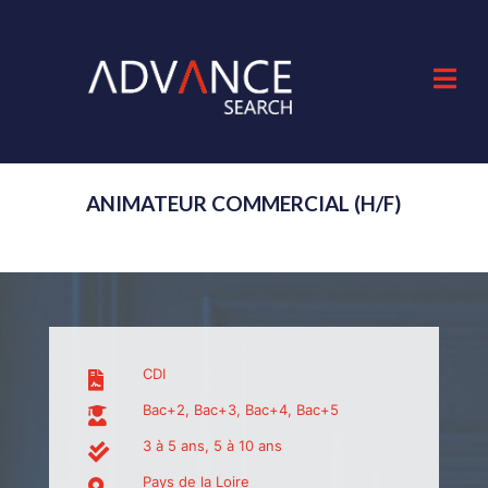
ANIMATEUR COMMERCIAL (H/F)
CDI
Bac+2, Bac+3, Bac+4, Bac+5
3 à 5 ans, 5 à 10 ans
Pays de la Loire