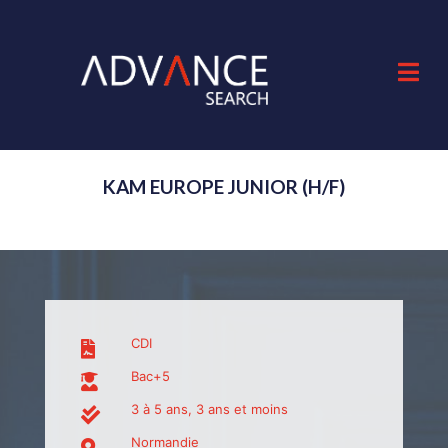
KAM EUROPE JUNIOR (H/F)
CDI
Bac+5
3 à 5 ans, 3 ans et moins
Normandie